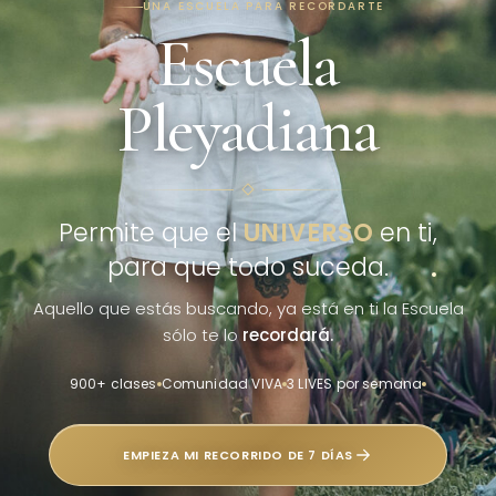
UNA ESCUELA PARA RECORDARTE
Escuela
Pleyadiana
Permite que el
UNIVERSO
en ti,
para que todo suceda.
Aquello que estás buscando, ya está en ti
la Escuela
sólo te lo
recordará.
900+ clases
Comunidad VIVA
3 LIVES por semana
EMPIEZA MI RECORRIDO DE 7 DÍAS